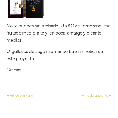
No te quedes sin probarlo! Un AOVE temprano con
frutado medio-alto y en boca amargo y picante
medios.
Orgullosos de seguir sumando buenas noticias a
este proyecto.
Gracias
Artículo anterior
Artículo siguiente
Rutas del aceite “Descubre
Agapé pisa fuerte
las almazaras y AOVES de
internacionalmente
Jaén”